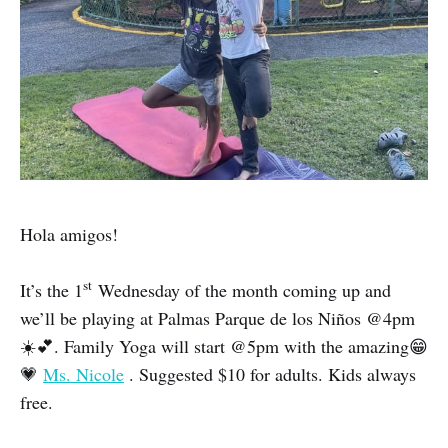
Hola amigos!
st
It’s the 1
Wednesday of the month coming up and
we’ll be playing at Palmas Parque de los Niños @4pm
☀️💕. Family Yoga will start @5pm with the amazing😁
💗
Ms. Nicole
. Suggested $10 for adults. Kids always
free.