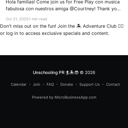
Hola familias! Come join us for Free Play con musica
fabulosa con nuestros amiga @Courtney! Thank you
for this beautiful invitation for us come play at your
Oct 21, 2025
1 min read
wellness facility❤. Bring your musical instruments
Don't miss out on the fun!
Join the 🏝️ Adventure Club 🏄‍♂️
and something comfy while we practice and jam out
or
log in
to access exclusive specials and content.
on all things that make sound 😁🎺🎉. Courtney'
Unschooling PR 🏄🏝️😎
© 2026
Calendar
Join
FAQ
Donate
Support Us
Contact
Powered by MicroBusinessApp.com